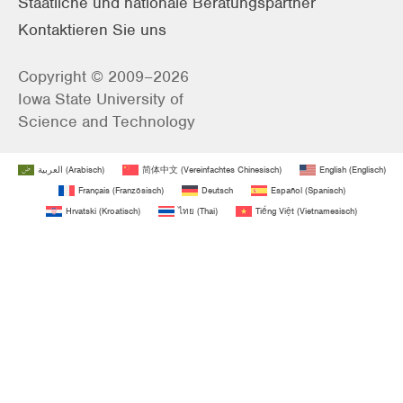
Staatliche und nationale Beratungspartner
Kontaktieren Sie uns
Copyright © 2009–2026
Iowa State University of
Science and Technology
العربية
(
Arabisch
)
简体中文
(
Vereinfachtes Chinesisch
)
English
(
Englisch
)
Français
(
Französisch
)
Deutsch
Español
(
Spanisch
)
Hrvatski
(
Kroatisch
)
ไทย
(
Thai
)
Tiếng Việt
(
Vietnamesisch
)