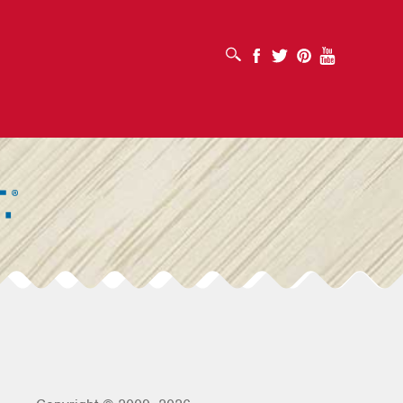
MỞ HỘP TÌM KIẾM
Facebook
Twitter
Pinterest
Youtube