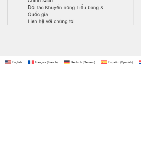
Chính sách
Đối tác Khuyến nông Tiểu bang &
Quốc gia
Liên hệ với chúng tôi
English
Français
(
French
)
Deutsch
(
German
)
Español
(
Spanish
)