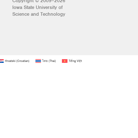
Copyright © 2009–2026
Iowa State University of
Science and Technology
Hrvatski
(
Croatian
)
ไทย
(
Thai
)
Tiếng Việt