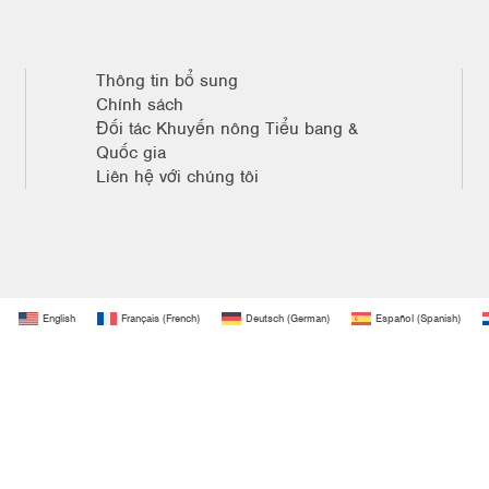
Thông tin bổ sung
Chính sách
Đối tác Khuyến nông Tiểu bang &
Quốc gia
Liên hệ với chúng tôi
English
Français
(
French
)
Deutsch
(
German
)
Español
(
Spanish
)