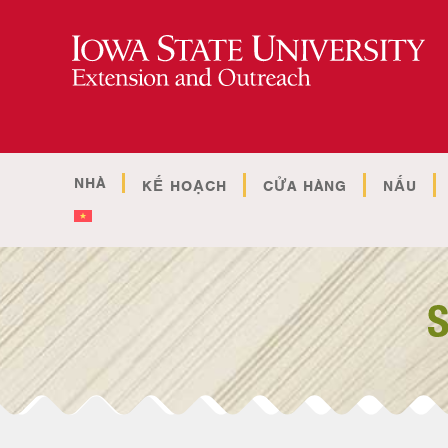
NHÀ
KẾ HOẠCH
CỬA HÀNG
NẤU