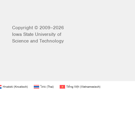
Copyright © 2009–2026
Iowa State University of
Science and Technology
Hrvatski
(
Kroatisch
)
ไทย
(
Thai
)
Tiếng Việt
(
Vietnamesisch
)