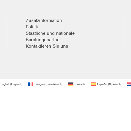
Zusatzinformation
Politik
Staatliche und nationale
Beratungspartner
Kontaktieren Sie uns
English
(
Englisch
)
Français
(
Französisch
)
Deutsch
Español
(
Spanisch
)