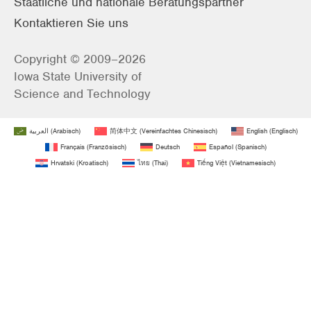
Staatliche und nationale Beratungspartner
Kontaktieren Sie uns
Copyright © 2009–2026
Iowa State University of
Science and Technology
العربية
(
Arabisch
)
简体中文
(
Vereinfachtes Chinesisch
)
English
(
Englisch
)
Français
(
Französisch
)
Deutsch
Español
(
Spanisch
)
Hrvatski
(
Kroatisch
)
ไทย
(
Thai
)
Tiếng Việt
(
Vietnamesisch
)