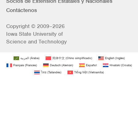
Socios de Extensión Estatales y Nacionales
Contáctenos
Copyright © 2009–2026
Iowa State University of
Science and Technology
العربية
(
Árabe
)
简体中文
(
Chino simplificado
)
English
(
Inglés
)
Français
(
Francés
)
Deutsch
(
Alemán
)
Español
Hrvatski
(
Croata
)
ไทย
(
Tailandés
)
Tiếng Việt
(
Vietnamita
)