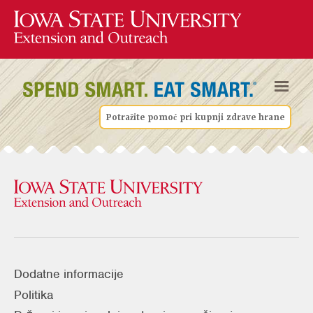
Potražite pomoć pri kupnji zdrave hrane
Dodatne informacije
Politika