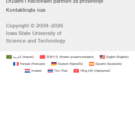
Državni i nacionalni partneri za proširenje
Kontaktirajte nas
Copyright © 2009–2026
Iowa State University of
Science and Technology
العربية
(
Arapski
)
简体中文
(
Kineski (pojednostavljeni)
)
English
(
Engleski
)
Français
(
Francuski
)
Deutsch
(
Njemački
)
Español
(
španjolski
)
Hrvatski
ไทย
(
Thai
)
Tiếng Việt
(
Vijetnamski
)