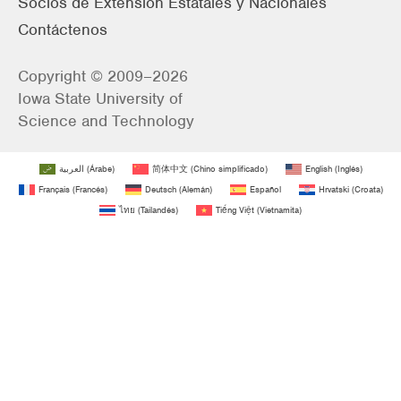
Socios de Extensión Estatales y Nacionales
Contáctenos
Copyright © 2009–2026
Iowa State University of
Science and Technology
العربية
(
Árabe
)
简体中文
(
Chino simplificado
)
English
(
Inglés
)
Français
(
Francés
)
Deutsch
(
Alemán
)
Español
Hrvatski
(
Croata
)
ไทย
(
Tailandés
)
Tiếng Việt
(
Vietnamita
)