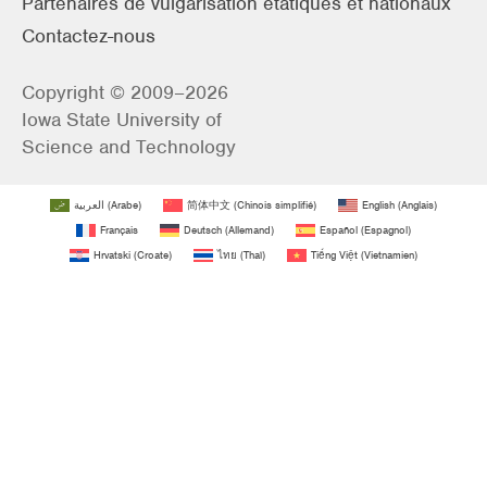
Partenaires de vulgarisation étatiques et nationaux
Contactez-nous
Copyright © 2009–2026
Iowa State University of
Science and Technology
العربية
(
Arabe
)
简体中文
(
Chinois simplifié
)
English
(
Anglais
)
Français
Deutsch
(
Allemand
)
Español
(
Espagnol
)
Hrvatski
(
Croate
)
ไทย
(
Thaï
)
Tiếng Việt
(
Vietnamien
)