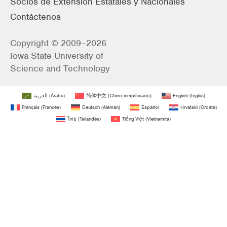
Socios de Extensión Estatales y Nacionales
Contáctenos
Copyright © 2009–2026
Iowa State University of
Science and Technology
العربية
(
Árabe
)
简体中文
(
Chino simplificado
)
English
(
Inglés
)
Français
(
Francés
)
Deutsch
(
Alemán
)
Español
Hrvatski
(
Croata
)
ไทย
(
Tailandés
)
Tiếng Việt
(
Vietnamita
)