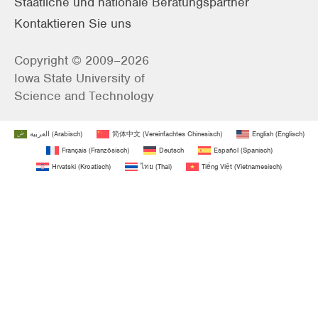
Staatliche und nationale Beratungspartner
Kontaktieren Sie uns
Copyright © 2009–2026
Iowa State University of
Science and Technology
العربية
(
Arabisch
)
简体中文
(
Vereinfachtes Chinesisch
)
English
(
Englisch
)
Français
(
Französisch
)
Deutsch
Español
(
Spanisch
)
Hrvatski
(
Kroatisch
)
ไทย
(
Thai
)
Tiếng Việt
(
Vietnamesisch
)