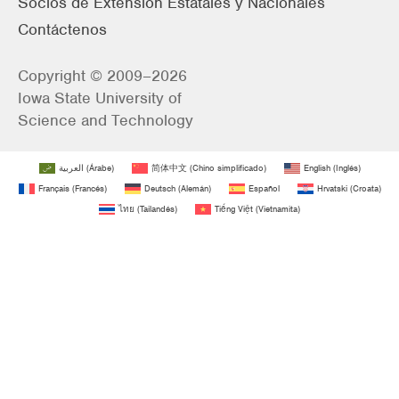
Socios de Extensión Estatales y Nacionales
Contáctenos
Copyright © 2009–2026
Iowa State University of
Science and Technology
العربية
(
Árabe
)
简体中文
(
Chino simplificado
)
English
(
Inglés
)
Français
(
Francés
)
Deutsch
(
Alemán
)
Español
Hrvatski
(
Croata
)
ไทย
(
Tailandés
)
Tiếng Việt
(
Vietnamita
)