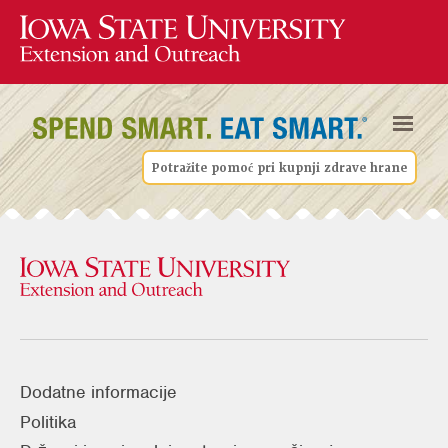
Potražite pomoć pri kupnji zdrave hrane
Dodatne informacije
Politika