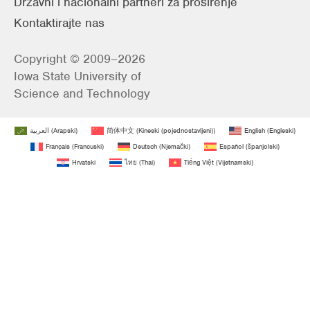
Državni i nacionalni partneri za proširenje
Kontaktirajte nas
Copyright © 2009–2026
Iowa State University of
Science and Technology
العربية
(
Arapski
)
简体中文
(
Kineski (pojednostavljeni)
)
English
(
Engleski
)
Français
(
Francuski
)
Deutsch
(
Njemački
)
Español
(
španjolski
)
Hrvatski
ไทย
(
Thai
)
Tiếng Việt
(
Vijetnamski
)