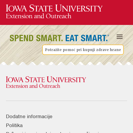
Potražite pomoć pri kupnji zdrave hrane
Dodatne informacije
Politika