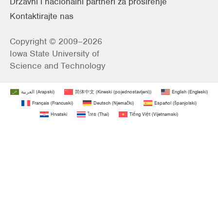
Državni i nacionalni partneri za proširenje
Kontaktirajte nas
Copyright © 2009–2026
Iowa State University of
Science and Technology
العربية
(
Arapski
)
简体中文
(
Kineski (pojednostavljeni)
)
English
(
Engleski
)
Français
(
Francuski
)
Deutsch
(
Njemački
)
Español
(
španjolski
)
Hrvatski
ไทย
(
Thai
)
Tiếng Việt
(
Vijetnamski
)