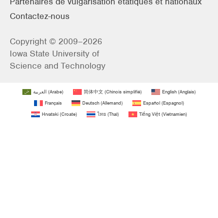
Partenaires de vulgarisation étatiques et nationaux
Contactez-nous
Copyright © 2009–2026
Iowa State University of
Science and Technology
العربية
(
Arabe
)
简体中文
(
Chinois simplifié
)
English
(
Anglais
)
Français
Deutsch
(
Allemand
)
Español
(
Espagnol
)
Hrvatski
(
Croate
)
ไทย
(
Thaï
)
Tiếng Việt
(
Vietnamien
)