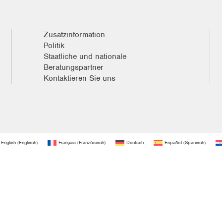
Zusatzinformation
Politik
Staatliche und nationale
Beratungspartner
Kontaktieren Sie uns
English
(
Englisch
)
Français
(
Französisch
)
Deutsch
Español
(
Spanisch
)