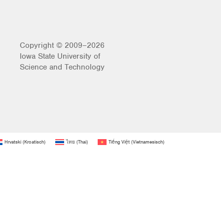
Copyright © 2009–2026
Iowa State University of
Science and Technology
Hrvatski
(
Kroatisch
)
ไทย
(
Thai
)
Tiếng Việt
(
Vietnamesisch
)