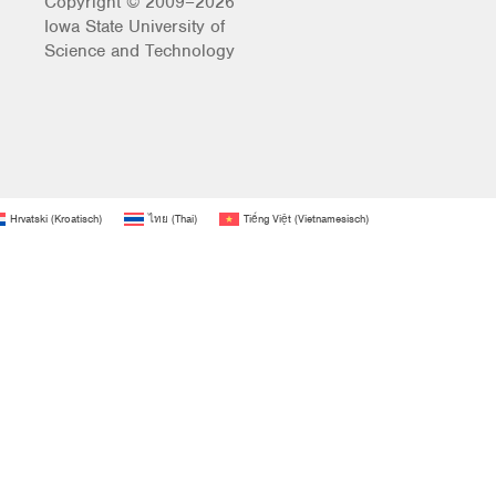
Copyright © 2009–2026
Iowa State University of
Science and Technology
Hrvatski
(
Kroatisch
)
ไทย
(
Thai
)
Tiếng Việt
(
Vietnamesisch
)