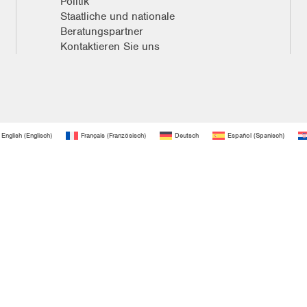
Politik
Staatliche und nationale
Beratungspartner
Kontaktieren Sie uns
English
(
Englisch
)
Français
(
Französisch
)
Deutsch
Español
(
Spanisch
)