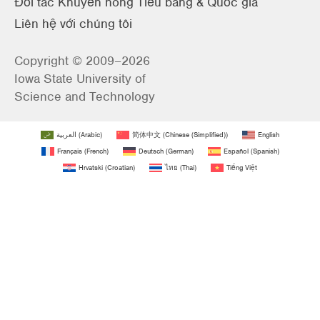
Đối tác Khuyến nông Tiểu bang & Quốc gia
Liên hệ với chúng tôi
Copyright © 2009–2026
Iowa State University of
Science and Technology
العربية
(
Arabic
)
简体中文
(
Chinese (Simplified)
)
English
Français
(
French
)
Deutsch
(
German
)
Español
(
Spanish
)
Hrvatski
(
Croatian
)
ไทย
(
Thai
)
Tiếng Việt