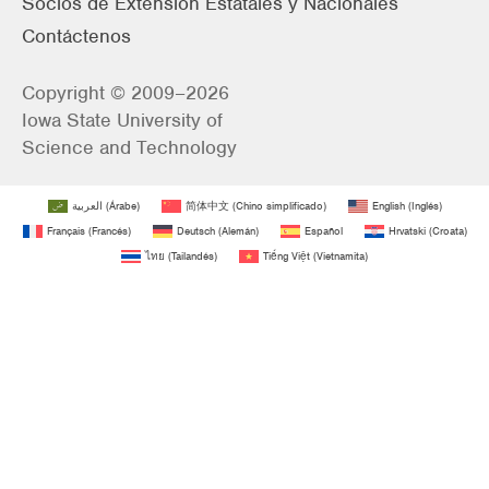
Socios de Extensión Estatales y Nacionales
Contáctenos
Copyright © 2009–2026
Iowa State University of
Science and Technology
العربية
(
Árabe
)
简体中文
(
Chino simplificado
)
English
(
Inglés
)
Français
(
Francés
)
Deutsch
(
Alemán
)
Español
Hrvatski
(
Croata
)
ไทย
(
Tailandés
)
Tiếng Việt
(
Vietnamita
)