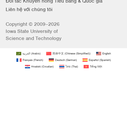
Đối tác Khuyến nông Tiểu bang & Quốc gia
Liên hệ với chúng tôi
Copyright © 2009–2026
Iowa State University of
Science and Technology
العربية
(
Arabic
)
简体中文
(
Chinese (Simplified)
)
English
Français
(
French
)
Deutsch
(
German
)
Español
(
Spanish
)
Hrvatski
(
Croatian
)
ไทย
(
Thai
)
Tiếng Việt