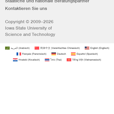
Staatliche und nationale Beratungspartner
Kontaktieren Sie uns
Copyright © 2009–2026
Iowa State University of
Science and Technology
العربية
(
Arabisch
)
简体中文
(
Vereinfachtes Chinesisch
)
English
(
Englisch
)
Français
(
Französisch
)
Deutsch
Español
(
Spanisch
)
Hrvatski
(
Kroatisch
)
ไทย
(
Thai
)
Tiếng Việt
(
Vietnamesisch
)