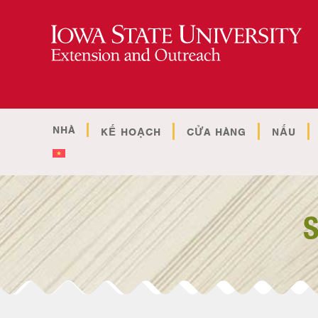
NHÀ
KẾ HOẠCH
CỬA HÀNG
NẤU