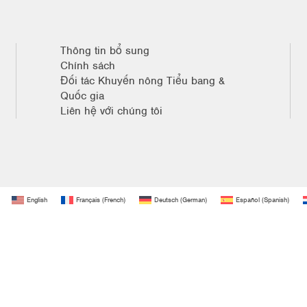
Thông tin bổ sung
Chính sách
Đối tác Khuyến nông Tiểu bang &
Quốc gia
Liên hệ với chúng tôi
English
Français
(
French
)
Deutsch
(
German
)
Español
(
Spanish
)