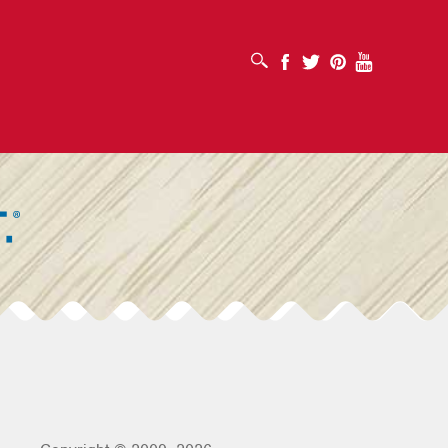
MỞ HỘP TÌM KIẾM
Facebook
Twitter
Pinterest
Youtube