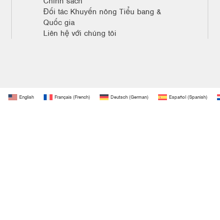
Chính sách
Đối tác Khuyến nông Tiểu bang &
Quốc gia
Liên hệ với chúng tôi
English
Français
(
French
)
Deutsch
(
German
)
Español
(
Spanish
)