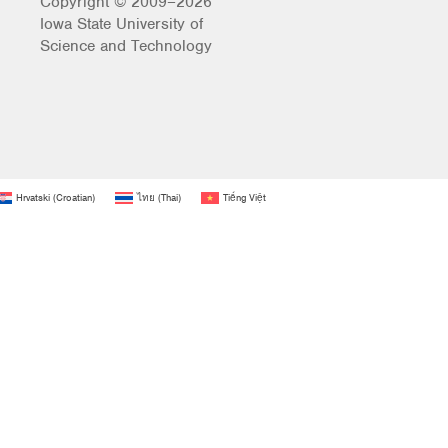
Copyright © 2009–2026
Iowa State University of
Science and Technology
Hrvatski
(
Croatian
)
ไทย
(
Thai
)
Tiếng Việt