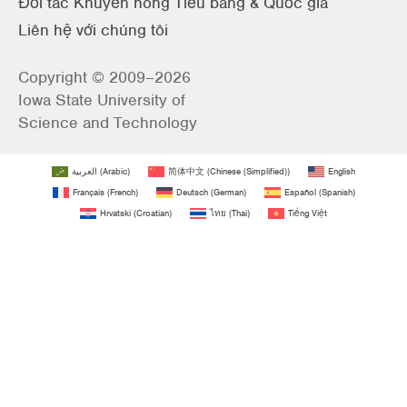
Đối tác Khuyến nông Tiểu bang & Quốc gia
Liên hệ với chúng tôi
Copyright © 2009–2026
Iowa State University of
Science and Technology
العربية
(
Arabic
)
简体中文
(
Chinese (Simplified)
)
English
Français
(
French
)
Deutsch
(
German
)
Español
(
Spanish
)
Hrvatski
(
Croatian
)
ไทย
(
Thai
)
Tiếng Việt