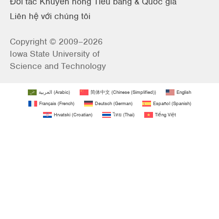
Đối tác Khuyến nông Tiểu bang & Quốc gia
Liên hệ với chúng tôi
Copyright © 2009–2026
Iowa State University of
Science and Technology
العربية
(
Arabic
)
简体中文
(
Chinese (Simplified)
)
English
Français
(
French
)
Deutsch
(
German
)
Español
(
Spanish
)
Hrvatski
(
Croatian
)
ไทย
(
Thai
)
Tiếng Việt