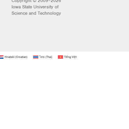
Copyright © 2009–2026
Iowa State University of
Science and Technology
Hrvatski
(
Croatian
)
ไทย
(
Thai
)
Tiếng Việt