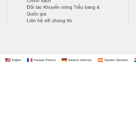
Chính sách
Đối tác Khuyến nông Tiểu bang &
Quốc gia
Liên hệ với chúng tôi
English
Français
(
French
)
Deutsch
(
German
)
Español
(
Spanish
)