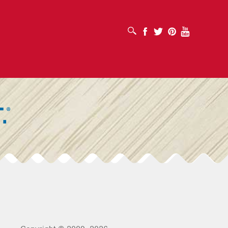
MỞ HỘP TÌM KIẾM
Facebook
Twitter
Pinterest
Youtube