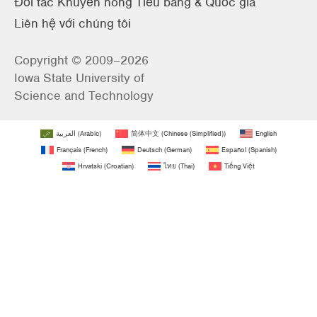
Đối tác Khuyến nông Tiểu bang & Quốc gia
Liên hệ với chúng tôi
Copyright © 2009–2026
Iowa State University of
Science and Technology
العربية
(
Arabic
)
简体中文
(
Chinese (Simplified)
)
English
Français
(
French
)
Deutsch
(
German
)
Español
(
Spanish
)
Hrvatski
(
Croatian
)
ไทย
(
Thai
)
Tiếng Việt