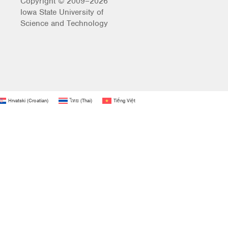
Copyright © 2009–2026
Iowa State University of
Science and Technology
Hrvatski
(
Croatian
)
ไทย
(
Thai
)
Tiếng Việt