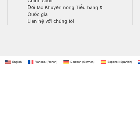
Chính sách
Đối tác Khuyến nông Tiểu bang &
Quốc gia
Liên hệ với chúng tôi
English
Français
(
French
)
Deutsch
(
German
)
Español
(
Spanish
)