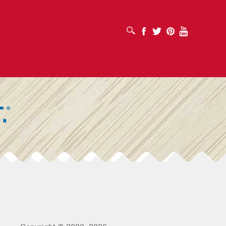
MỞ HỘP TÌM KIẾM
Facebook
Twitter
Pinterest
Youtube