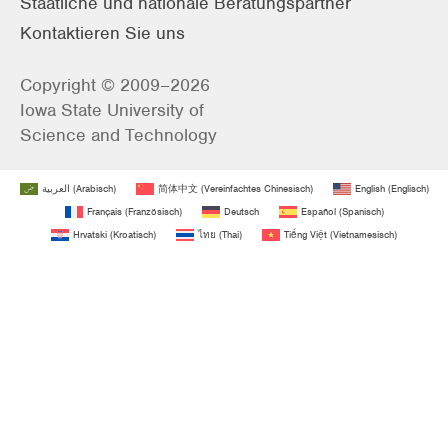
Staatliche und nationale Beratungspartner
Kontaktieren Sie uns
Copyright © 2009–2026
Iowa State University of
Science and Technology
العربية
(
Arabisch
)
简体中文
(
Vereinfachtes Chinesisch
)
English
(
Englisch
)
Français
(
Französisch
)
Deutsch
Español
(
Spanisch
)
Hrvatski
(
Kroatisch
)
ไทย
(
Thai
)
Tiếng Việt
(
Vietnamesisch
)