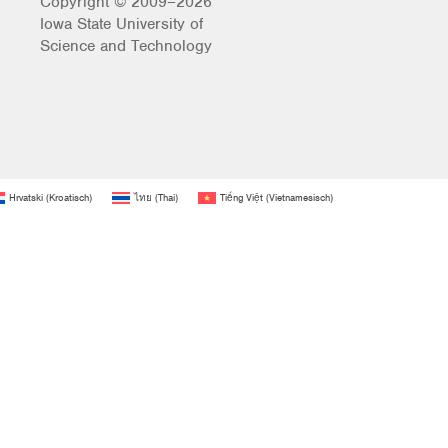
Copyright © 2009–2026
Iowa State University of
Science and Technology
Hrvatski
(
Kroatisch
)
ไทย
(
Thai
)
Tiếng Việt
(
Vietnamesisch
)