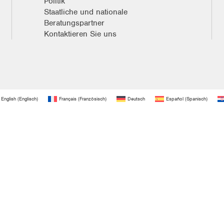
Politik
Staatliche und nationale
Beratungspartner
Kontaktieren Sie uns
English
(
Englisch
)
Français
(
Französisch
)
Deutsch
Español
(
Spanisch
)