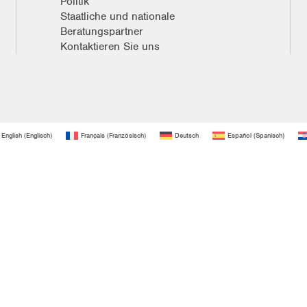
Politik
Staatliche und nationale
Beratungspartner
Kontaktieren Sie uns
English
(
Englisch
)
Français
(
Französisch
)
Deutsch
Español
(
Spanisch
)