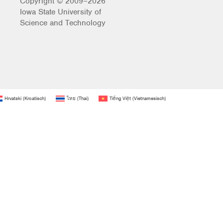
Copyright © 2009–2026
Iowa State University of
Science and Technology
Hrvatski
(
Kroatisch
)
ไทย
(
Thai
)
Tiếng Việt
(
Vietnamesisch
)