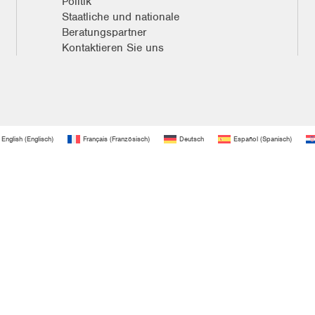
Politik
Staatliche und nationale
Beratungspartner
Kontaktieren Sie uns
English
(
Englisch
)
Français
(
Französisch
)
Deutsch
Español
(
Spanisch
)