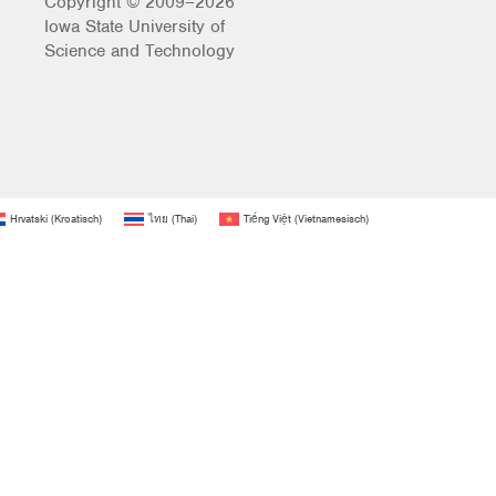
Copyright © 2009–2026
Iowa State University of
Science and Technology
Hrvatski
(
Kroatisch
)
ไทย
(
Thai
)
Tiếng Việt
(
Vietnamesisch
)