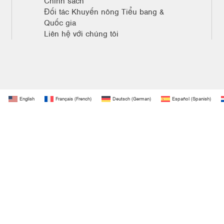
Chính sách
Đối tác Khuyến nông Tiểu bang &
Quốc gia
Liên hệ với chúng tôi
English
Français
(
French
)
Deutsch
(
German
)
Español
(
Spanish
)