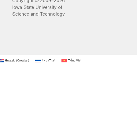
Copyright © 2009–2026
Iowa State University of
Science and Technology
Hrvatski
(
Croatian
)
ไทย
(
Thai
)
Tiếng Việt