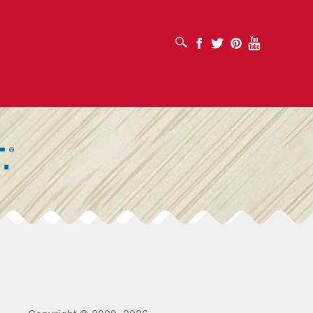
MỞ HỘP TÌM KIẾM
Facebook
Twitter
Pinterest
Youtube