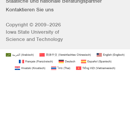
Staatliche und nationale Beratungspartner
Kontaktieren Sie uns
Copyright © 2009–2026
Iowa State University of
Science and Technology
العربية
(
Arabisch
)
简体中文
(
Vereinfachtes Chinesisch
)
English
(
Englisch
)
Français
(
Französisch
)
Deutsch
Español
(
Spanisch
)
Hrvatski
(
Kroatisch
)
ไทย
(
Thai
)
Tiếng Việt
(
Vietnamesisch
)