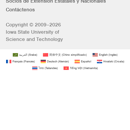
Socios de Extensión Estatales y Nacionales
Contáctenos
Copyright © 2009–2026
Iowa State University of
Science and Technology
العربية
(
Árabe
)
简体中文
(
Chino simplificado
)
English
(
Inglés
)
Français
(
Francés
)
Deutsch
(
Alemán
)
Español
Hrvatski
(
Croata
)
ไทย
(
Tailandés
)
Tiếng Việt
(
Vietnamita
)