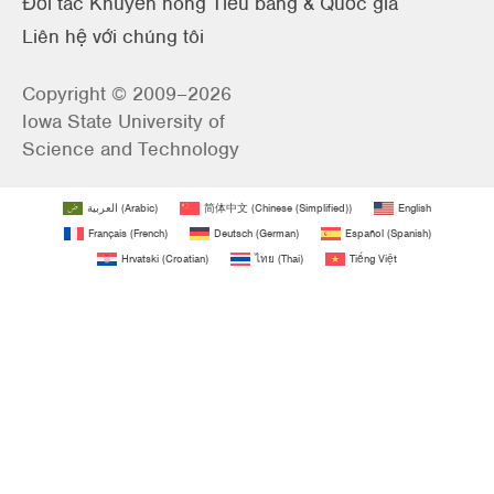
Đối tác Khuyến nông Tiểu bang & Quốc gia
Liên hệ với chúng tôi
Copyright © 2009–2026
Iowa State University of
Science and Technology
العربية
(
Arabic
)
简体中文
(
Chinese (Simplified)
)
English
Français
(
French
)
Deutsch
(
German
)
Español
(
Spanish
)
Hrvatski
(
Croatian
)
ไทย
(
Thai
)
Tiếng Việt