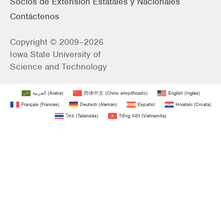
Socios de Extensión Estatales y Nacionales
Contáctenos
Copyright © 2009–2026
Iowa State University of
Science and Technology
العربية
(
Árabe
)
简体中文
(
Chino simplificado
)
English
(
Inglés
)
Français
(
Francés
)
Deutsch
(
Alemán
)
Español
Hrvatski
(
Croata
)
ไทย
(
Tailandés
)
Tiếng Việt
(
Vietnamita
)