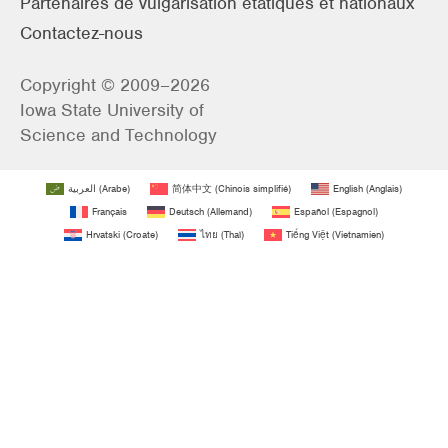
Partenaires de vulgarisation étatiques et nationaux
Contactez-nous
Copyright © 2009–2026
Iowa State University of
Science and Technology
العربية
(
Arabe
)
简体中文
(
Chinois simplifié
)
English
(
Anglais
)
Français
Deutsch
(
Allemand
)
Español
(
Espagnol
)
Hrvatski
(
Croate
)
ไทย
(
Thaï
)
Tiếng Việt
(
Vietnamien
)