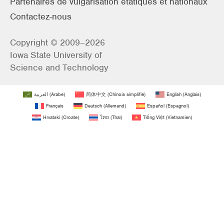
Partenaires de vulgarisation étatiques et nationaux
Contactez-nous
Copyright © 2009–2026
Iowa State University of
Science and Technology
العربية
(
Arabe
)
简体中文
(
Chinois simplifié
)
English
(
Anglais
)
Français
Deutsch
(
Allemand
)
Español
(
Espagnol
)
Hrvatski
(
Croate
)
ไทย
(
Thaï
)
Tiếng Việt
(
Vietnamien
)