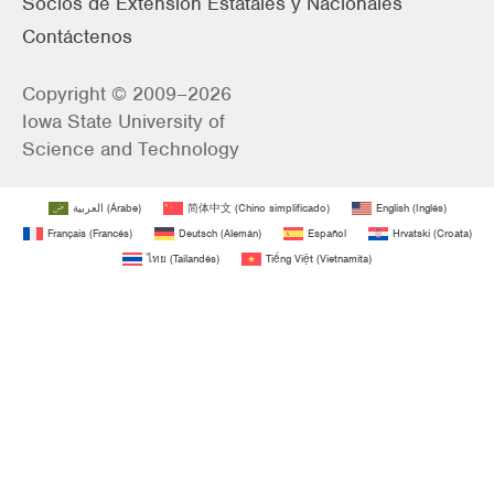
Socios de Extensión Estatales y Nacionales
Contáctenos
Copyright © 2009–2026
Iowa State University of
Science and Technology
العربية
(
Árabe
)
简体中文
(
Chino simplificado
)
English
(
Inglés
)
Français
(
Francés
)
Deutsch
(
Alemán
)
Español
Hrvatski
(
Croata
)
ไทย
(
Tailandés
)
Tiếng Việt
(
Vietnamita
)