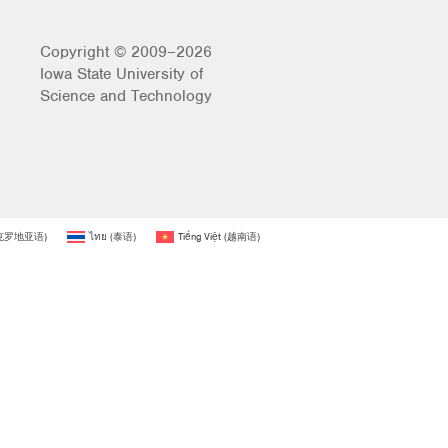
Copyright © 2009–2026
Iowa State University of
Science and Technology
克罗地亚语
)
ไทย
(
泰语
)
Tiếng Việt
(
越南语
)