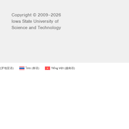
Copyright © 2009–2026
Iowa State University of
Science and Technology
克罗地亚语
)
ไทย
(
泰语
)
Tiếng Việt
(
越南语
)