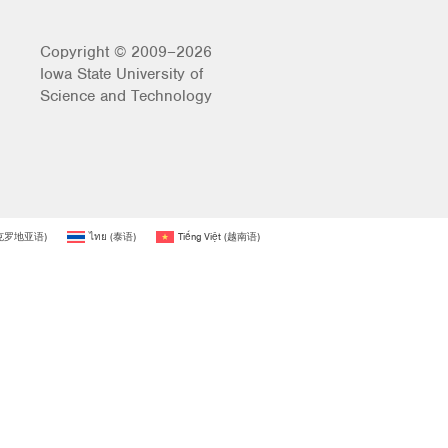
Copyright © 2009–2026
Iowa State University of
Science and Technology
克罗地亚语
)
ไทย
(
泰语
)
Tiếng Việt
(
越南语
)