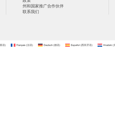
政策
州和国家推广合作伙伴
联系我们
英语
)
Français
(
法语
)
Deutsch
(
德语
)
Español
(
西班牙语
)
Hrvatski
(