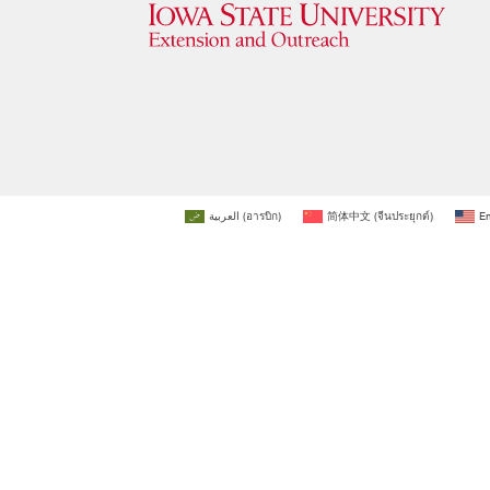
العربية
(
อารบิก
)
简体中文
(
จีนประยุกต์
)
En