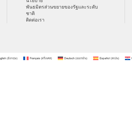
นโยบาย
พันธมิตรส่วนขยายของรัฐและระดับ
ชาติ
ติดต่อเรา
glish
(
อังกฤษ
)
Français
(
ฝรั่งเศส
)
Deutsch
(
เยอรมัน
)
Español
(
สเปน
)