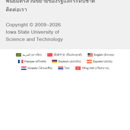
พันธมิตรส่วนขยายของรัฐและระดับชาติ
ติดต่อเรา
Copyright © 2009–2026
Iowa State University of
Science and Technology
العربية
(
อารบิก
)
简体中文
(
จีนประยุกต์
)
English
(
อังกฤษ
)
Français
(
ฝรั่งเศส
)
Deutsch
(
เยอรมัน
)
Español
(
สเปน
)
Hrvatski
(
โครเอเชีย
)
ไทย
Tiếng Việt
(
เวียดนาม
)