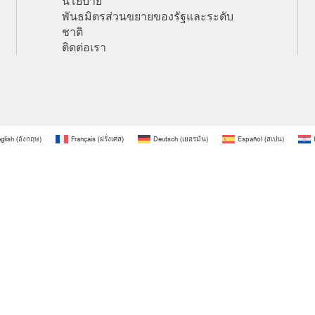
นโยบาย
พันธมิตรส่วนขยายของรัฐและระดับ
ชาติ
ติดต่อเรา
glish
(
อังกฤษ
)
Français
(
ฝรั่งเศส
)
Deutsch
(
เยอรมัน
)
Español
(
สเปน
)