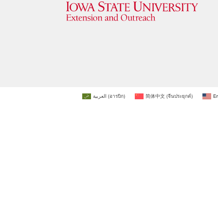
العربية
(
อารบิก
)
简体中文
(
จีนประยุกต์
)
En