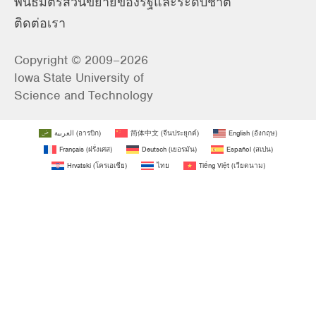
พันธมิตรส่วนขยายของรัฐและระดับชาติ
ติดต่อเรา
Copyright © 2009–2026
Iowa State University of
Science and Technology
العربية
(
อารบิก
)
简体中文
(
จีนประยุกต์
)
English
(
อังกฤษ
)
Français
(
ฝรั่งเศส
)
Deutsch
(
เยอรมัน
)
Español
(
สเปน
)
Hrvatski
(
โครเอเชีย
)
ไทย
Tiếng Việt
(
เวียดนาม
)