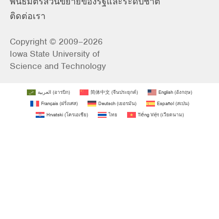
พันธมิตรส่วนขยายของรัฐและระดับชาติ
ติดต่อเรา
Copyright © 2009–2026
Iowa State University of
Science and Technology
العربية
(
อารบิก
)
简体中文
(
จีนประยุกต์
)
English
(
อังกฤษ
)
Français
(
ฝรั่งเศส
)
Deutsch
(
เยอรมัน
)
Español
(
สเปน
)
Hrvatski
(
โครเอเชีย
)
ไทย
Tiếng Việt
(
เวียดนาม
)