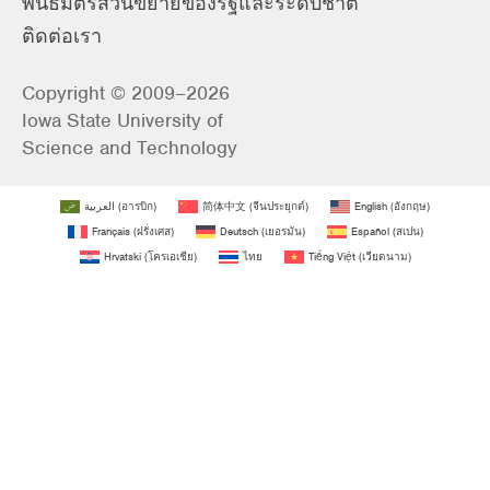
พันธมิตรส่วนขยายของรัฐและระดับชาติ
ติดต่อเรา
Copyright © 2009–2026
Iowa State University of
Science and Technology
العربية
(
อารบิก
)
简体中文
(
จีนประยุกต์
)
English
(
อังกฤษ
)
Français
(
ฝรั่งเศส
)
Deutsch
(
เยอรมัน
)
Español
(
สเปน
)
Hrvatski
(
โครเอเชีย
)
ไทย
Tiếng Việt
(
เวียดนาม
)